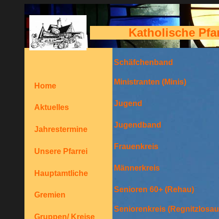
Katholische Pfa
Schäfchenband
Ministranten (Minis)
Home
Jugend
Aktuelles
Jugendband
Jahrestermine
Frauenkreis
Unsere Pfarrei
Männerkreis
Hauptamtliche
Senioren 60+ (Rehau)
Gremien
Seniorenkreis (Regnitzlosau
Gruppen/ Kreise