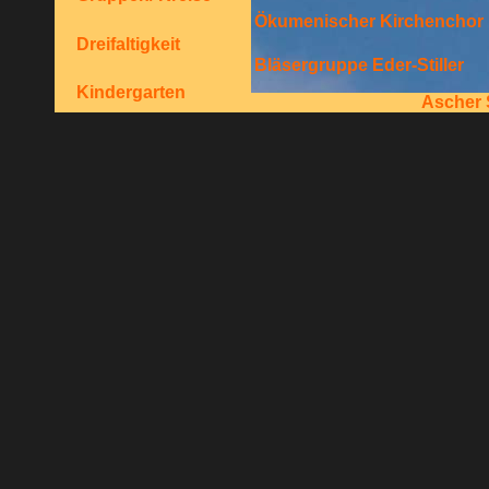
Ökumenischer Kirchenchor
Dreifaltigkeit
Bläsergruppe Eder-Stiller
Kindergarten
..
Ascher S